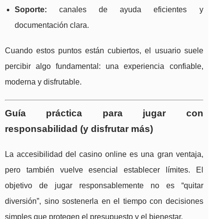
Soporte:
canales de ayuda eficientes y
documentación clara.
Cuando estos puntos están cubiertos, el usuario suele
percibir algo fundamental: una experiencia confiable,
moderna y disfrutable.
Guía práctica para jugar con
responsabilidad (y disfrutar más)
La accesibilidad del casino online es una gran ventaja,
pero también vuelve esencial establecer límites. El
objetivo de jugar responsablemente no es “quitar
diversión”, sino sostenerla en el tiempo con decisiones
simples que protegen el presupuesto y el bienestar.