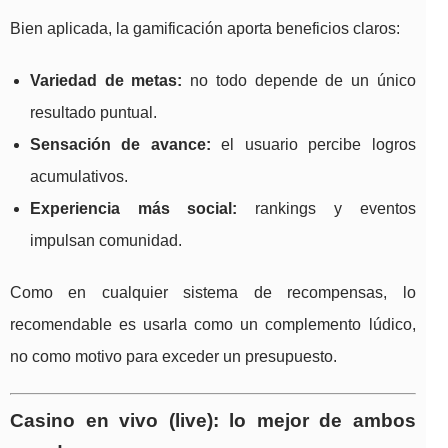
Bien aplicada, la gamificación aporta beneficios claros:
Variedad de metas:
no todo depende de un único
resultado puntual.
Sensación de avance:
el usuario percibe logros
acumulativos.
Experiencia más social:
rankings y eventos
impulsan comunidad.
Como en cualquier sistema de recompensas, lo
recomendable es usarla como un complemento lúdico,
no como motivo para exceder un presupuesto.
Casino en vivo (live): lo mejor de ambos