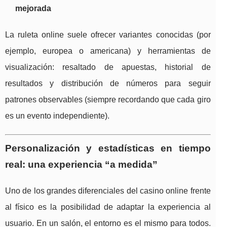
mejorada
La ruleta online suele ofrecer variantes conocidas (por
ejemplo, europea o americana) y herramientas de
visualización: resaltado de apuestas, historial de
resultados y distribución de números para seguir
patrones observables (siempre recordando que cada giro
es un evento independiente).
Personalización y estadísticas en tiempo
real: una experiencia “a medida”
Uno de los grandes diferenciales del casino online frente
al físico es la posibilidad de adaptar la experiencia al
usuario. En un salón, el entorno es el mismo para todos.