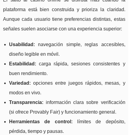
plataforma está bien construida y prioriza la claridad.
Aunque cada usuario tiene preferencias distintas, estas
señales suelen asociarse con una experiencia superior:
Usabilidad:
navegación simple, reglas accesibles,
diseño legible en móvil.
Estabilidad:
carga rápida, sesiones consistentes y
buen rendimiento.
Variedad:
opciones entre juegos rápidos, mesas, y
modos en vivo.
Transparencia:
información clara sobre verificación
(si ofrece Provably Fair) y funcionamiento general.
Herramientas de control:
límites de depósito,
pérdida, tiempo y pausas.