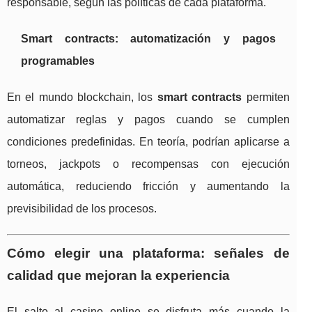
responsable, según las políticas de cada plataforma.
Smart contracts: automatización y pagos
programables
En el mundo blockchain, los
smart contracts
permiten
automatizar reglas y pagos cuando se cumplen
condiciones predefinidas. En teoría, podrían aplicarse a
torneos, jackpots o recompensas con ejecución
automática, reduciendo fricción y aumentando la
previsibilidad de los procesos.
Cómo elegir una plataforma: señales de
calidad que mejoran la experiencia
El salto al casino online se disfruta más cuando la