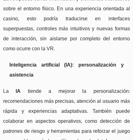
sobre el entorno físico. En una experiencia orientada al
casino, esto podría traducirse en interfaces
superpuestas, controles más intuitivos y nuevas formas
de interacción, sin aislarse por completo del entorno
como ocurre con la VR.
Inteligencia artificial (IA): personalización y
asistencia
La
IA
tiende a mejorar la personalización:
recomendaciones más precisas, atención al usuario más
rápida y experiencias adaptativas. También puede
colaborar en aspectos operativos, como detección de
patrones de riesgo y herramientas para reforzar el juego