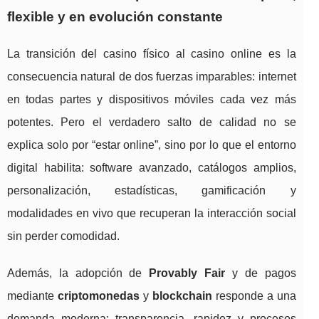
flexible y en evolución constante
La transición del casino físico al casino online es la
consecuencia natural de dos fuerzas imparables: internet
en todas partes y dispositivos móviles cada vez más
potentes. Pero el verdadero salto de calidad no se
explica solo por “estar online”, sino por lo que el entorno
digital habilita: software avanzado, catálogos amplios,
personalización, estadísticas, gamificación y
modalidades en vivo que recuperan la interacción social
sin perder comodidad.
Además, la adopción de
Provably Fair
y de pagos
mediante
criptomonedas
y
blockchain
responde a una
demanda moderna: transparencia, rapidez y procesos