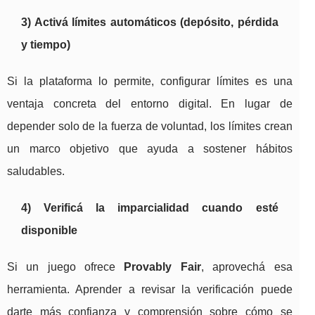
3) Activá límites automáticos (depósito, pérdida
y tiempo)
Si la plataforma lo permite, configurar límites es una
ventaja concreta del entorno digital. En lugar de
depender solo de la fuerza de voluntad, los límites crean
un marco objetivo que ayuda a sostener hábitos
saludables.
4) Verificá la imparcialidad cuando esté
disponible
Si un juego ofrece
Provably Fair
, aprovechá esa
herramienta. Aprender a revisar la verificación puede
darte más confianza y comprensión sobre cómo se