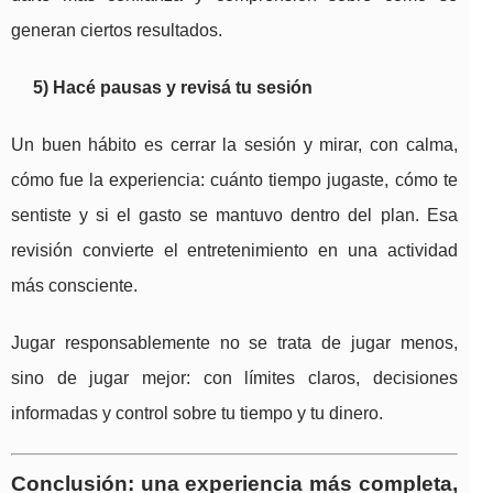
generan ciertos resultados.
5) Hacé pausas y revisá tu sesión
Un buen hábito es cerrar la sesión y mirar, con calma,
cómo fue la experiencia: cuánto tiempo jugaste, cómo te
sentiste y si el gasto se mantuvo dentro del plan. Esa
revisión convierte el entretenimiento en una actividad
más consciente.
Jugar responsablemente no se trata de jugar menos,
sino de jugar mejor: con límites claros, decisiones
informadas y control sobre tu tiempo y tu dinero.
Conclusión: una experiencia más completa,