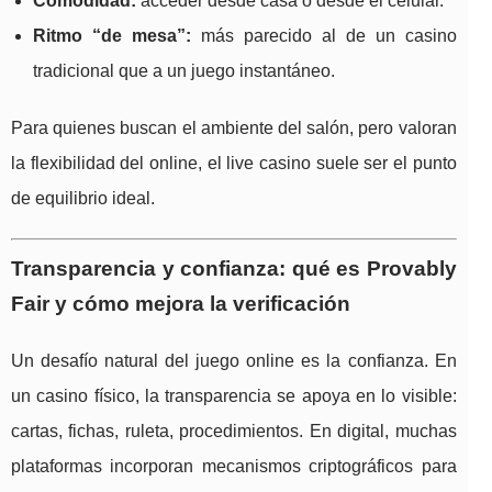
Comodidad:
acceder desde casa o desde el celular.
Ritmo “de mesa”:
más parecido al de un casino
tradicional que a un juego instantáneo.
Para quienes buscan el ambiente del salón, pero valoran
la flexibilidad del online, el live casino suele ser el punto
de equilibrio ideal.
Transparencia y confianza: qué es Provably
Fair y cómo mejora la verificación
Un desafío natural del juego online es la confianza. En
un casino físico, la transparencia se apoya en lo visible:
cartas, fichas, ruleta, procedimientos. En digital, muchas
plataformas incorporan mecanismos criptográficos para